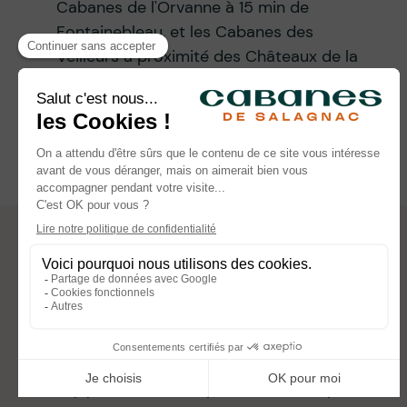
Cabanes de l'Orvanne à 15 min de
Fontainebleau, et les Cabanes des
Veilleurs à proximité des Châteaux de la
Loire.
Découvrez les autres domaines
SUIVEZ NOS AVENTURES
CABANES DE SALAGNAC
Lieu-dit Miers 19800 Meyrignac-l’Eglise
reservation@cabanesdesalagnac.com
+33 (0)5 64 37 23 20 (lundi au samedi)