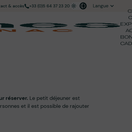
Langue
act & accès
+33 (0)5 64 37 23 20
C
EXP
A
BO
CAD
ur réserver.
Le petit déjeuner est
rsonnes et il est possible de rajouter