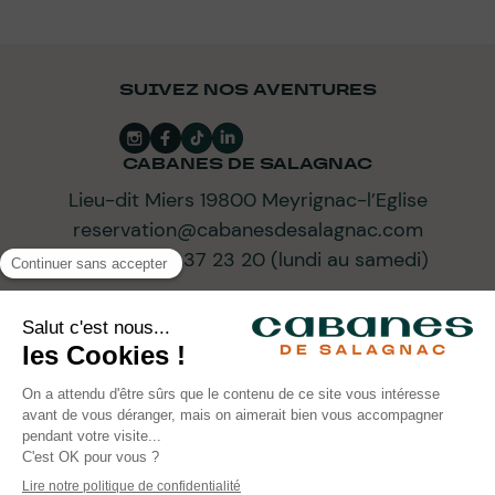
SUIVEZ NOS AVENTURES
CABANES DE SALAGNAC
Lieu-dit Miers 19800 Meyrignac-l’Eglise
reservation@cabanesdesalagnac.com
+33 (0)5 64 37 23 20 (lundi au samedi)
ABONNEZ-VOUS À NOTRE NEWSLETTER